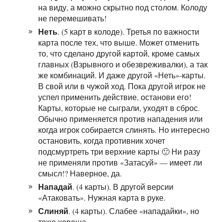
на виду, а можно скрытно под столом. Колоду
не перемешивать!
Неть
. (5 карт в колоде). Третья по важности
карта после тех, что выше. Может отменить
то, что сделано другой картой, кроме самых
главных (Взрывного и обезвреживалки), а так
же комбинаций. И даже другой «Неть»-карты.
В свой или в чужой ход. Пока другой игрок не
успел применить действие, останови его!
Карты, которые не сыграли, уходят в сброс.
Обычно применяется против нападения или
когда игрок собирается слинять. Но интересно
остановить, когда противник хочет
подсмуртреть три верхние карты 🙂 Ни разу
не применяли против «Затасуй» — имеет ли
смысл!? Наверное, да.
Нападай
. (4 карты). В другой версии
«Атаковать». Нужная карта в руке.
Слиняй
. (4 карты). Слабее «нападайки», но
тоже хороша.